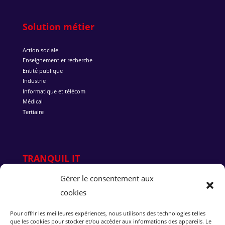
Solution métier
Action sociale
Enseignement et recherche
Entité publique
Industrie
Informatique et télécom
Médical
Tertiaire
TRANQUIL IT
Gérer le consentement aux
Qui sommes-nous ?
cookies
Pourquoi Tranquil IT
L’équipe
Nous rejoindre
Pour offrir les meilleures expériences, nous utilisons des technologies telles
que les cookies pour stocker et/ou accéder aux informations des appareils. Le
Succès client