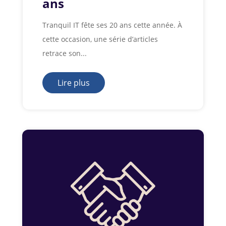
ans
Tranquil IT fête ses 20 ans cette année. À
cette occasion, une série d’articles
retrace son...
Lire plus