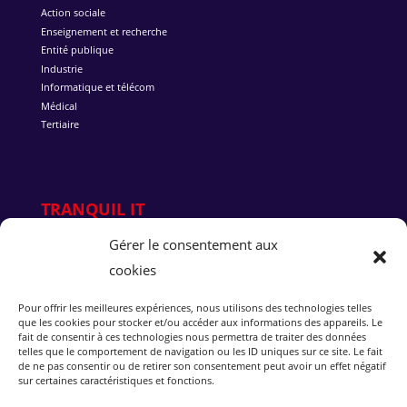
Action sociale
Enseignement et recherche
Entité publique
Industrie
Informatique et télécom
Médical
Tertiaire
TRANQUIL IT
Gérer le consentement aux
Qui sommes-nous ?
cookies
Pourquoi Tranquil IT
L’équipe
Nous rejoindre
Pour offrir les meilleures expériences, nous utilisons des technologies telles
que les cookies pour stocker et/ou accéder aux informations des appareils. Le
Succès client
fait de consentir à ces technologies nous permettra de traiter des données
Blog
telles que le comportement de navigation ou les ID uniques sur ce site. Le fait
Rejoindre notre Discord
de ne pas consentir ou de retirer son consentement peut avoir un effet négatif
sur certaines caractéristiques et fonctions.