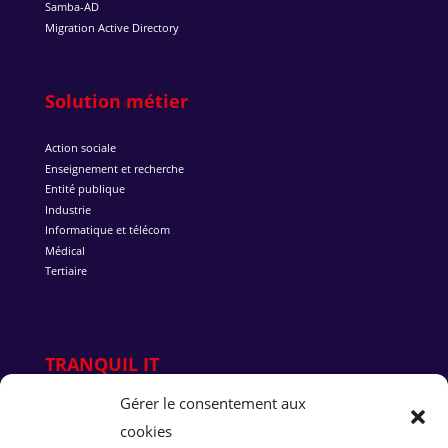
Samba-AD
Migration Active Directory
Solution métier
Action sociale
Enseignement et recherche
Entité publique
Industrie
Informatique et télécom
Médical
Tertiaire
TRANQUIL IT
Gérer le consentement aux
Qui sommes-nous ?
cookies
Pourquoi Tranquil IT