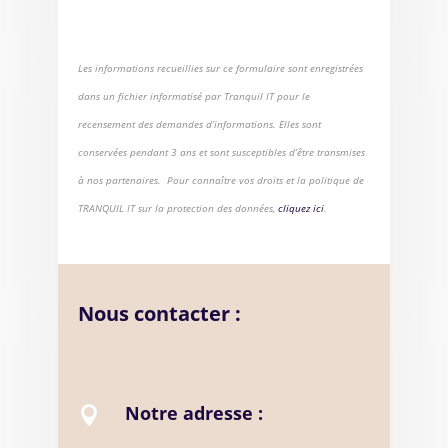
Les informations recueillies sur ce formulaire sont enregistrées
dans un fichier informatisé par Tranquil IT pour le
recensement des demandes d’informations. Elles sont
conservées pendant 3 ans et sont susceptibles d’être transmises
à nos partenaires. Pour connaître vos droits et la politique de
TRANQUIL IT sur la protection des données,
cliquez ici
.
Nous contacter :
Notre adresse :
