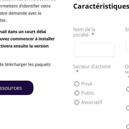
Caractéristiques
mettent d’identifier votre
 votre demande avec le
ète.
Nom de la
S
mail dans un court délai
société
*
uvez commencer à installer
tivera ensuite la version
de télécharger les paquets
Secteur d'activité
O
*
le
Privé
essources
Public
Associatif