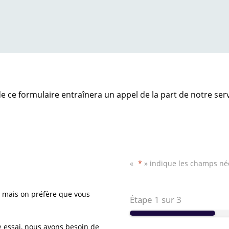
e ce formulaire entraînera un appel de la part de notre ser
«
*
» indique les champs né
 mais on préfère que vous
Étape
1
sur
3
 essai, nous avons besoin de