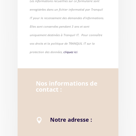
Les informations recueillies sur ce formulaire sont
enregistrées dans un fichier informatisé par Tranquil
IT pour le recensement des demandes d’informations.
Elles sont conservées pendant 3 ans et sont
uniquement destinées à Tranquil IT. Pour connaître
vos droits et la politique de TRANQUIL IT sur la
protection des données,
cliquez ici
.
Nos informations de
contact :
Notre adresse :
