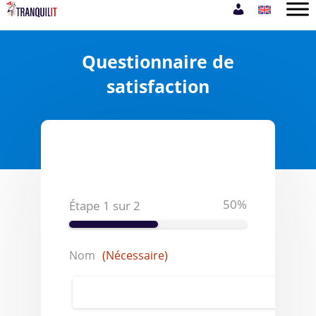
Questionnaire de
satisfaction
50%
Étape
1
sur
2
Nom
(Nécessaire)