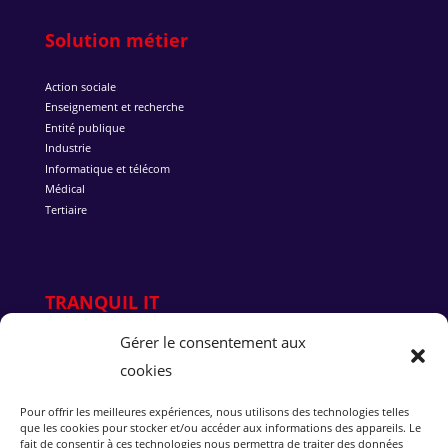
Solution métier
Action sociale
Enseignement et recherche
Entité publique
Industrie
Informatique et télécom
Médical
Tertiaire
TRANQUIL IT
Gérer le consentement aux
Qui sommes-nous ?
cookies
Pourquoi Tranquil IT
L’équipe
Nous rejoindre
Pour offrir les meilleures expériences, nous utilisons des technologies telles
que les cookies pour stocker et/ou accéder aux informations des appareils. Le
Succès client
fait de consentir à ces technologies nous permettra de traiter des données