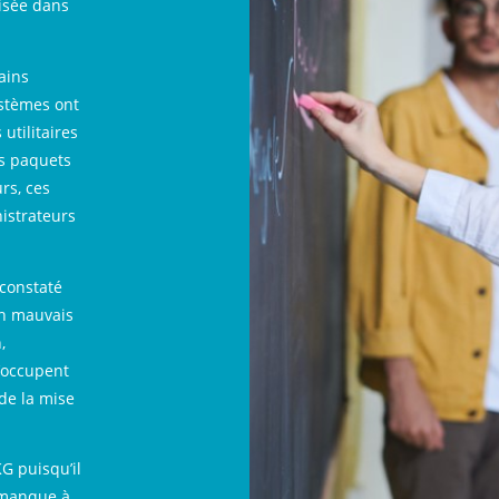
isée dans
ains
stèmes ont
utilitaires
ns paquets
rs, ces
istrateurs
constaté
 en mauvais
,
s’occupent
de la mise
G puisqu’il
l manque à