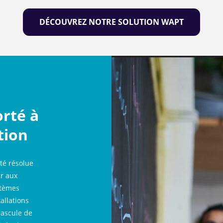
DÉCOUVREZ NOTRE SOLUTION WAPT
rté à
tion
té résolue
r aux
stèmes
allations
bascule de