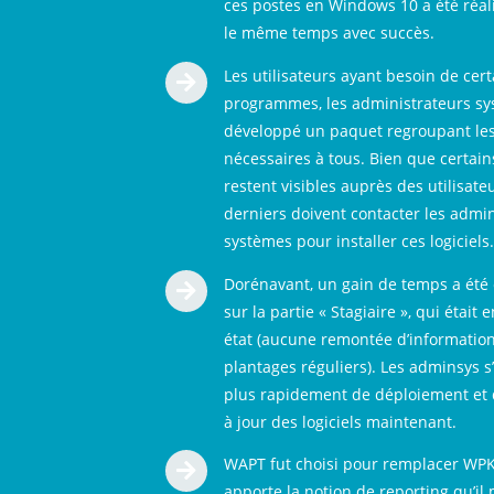
ces postes en Windows 10 a été réal
le même temps avec succès.
Les utilisateurs ayant besoin de cert

programmes, les administrateurs sy
développé un paquet regroupant les 
nécessaires à tous. Bien que certai
restent visibles auprès des utilisateu
derniers doivent contacter les admin
systèmes pour installer ces logiciels.
Dorénavant, un gain de temps a été 

sur la partie « Stagiaire », qui était
état (aucune remontée d’information
plantages réguliers). Les adminsys 
plus rapidement de déploiement et 
à jour des logiciels maintenant.
WAPT fut choisi pour remplacer WPK

apporte la notion de reporting qu’i