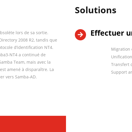
Solutions
Effectuer 
olète lors de sa sortie.

Directory 2008 R2, tandis que
ocole d’identification NT4.
Migration
amba3-NT4 a continué de
Unificatio
 Samba Team, mais avec la
Transfert
est amené à disparaître. La
Support a
er vers Samba-AD.