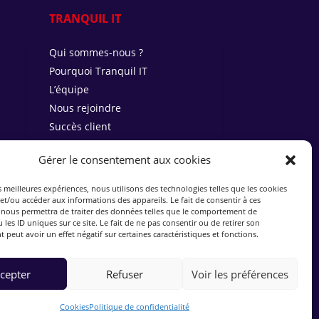
TRANQUIL IT
Qui sommes-nous ?
Pourquoi Tranquil IT
L’équipe
Nous rejoindre
Succès client
Blog
Gérer le consentement aux cookies
Rejoindre notre Discord
es meilleures expériences, nous utilisons des technologies telles que les cookies
et/ou accéder aux informations des appareils. Le fait de consentir à ces
ESSAYEZ WAPT
 nous permettra de traiter des données telles que le comportement de
 les ID uniques sur ce site. Le fait de ne pas consentir ou de retirer son
peut avoir un effet négatif sur certaines caractéristiques et fonctions.
Copyright © Tranquil IT Systems
cepter
Refuser
Voir les préférences
Cookies
Politique de confidentialité