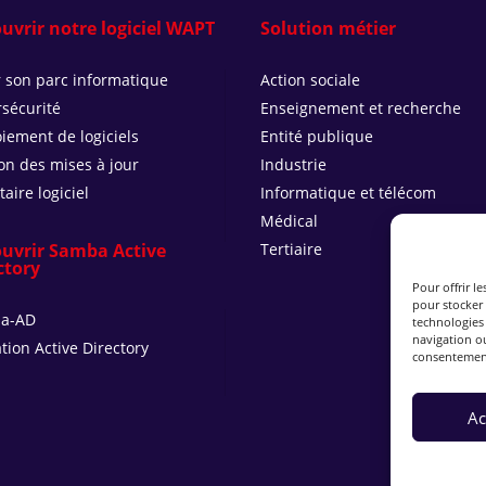
uvrir notre logiciel WAPT
Solution métier
 son parc informatique
Action sociale
sécurité
Enseignement et recherche
iement de logiciels
Entité publique
on des mises à jour
Industrie
taire logiciel
Informatique et télécom
Médical
uvrir Samba Active
Tertiaire
ctory
Pour offrir l
pour stocker 
a-AD
technologies
navigation ou
tion Active Directory
consentement 
Ac