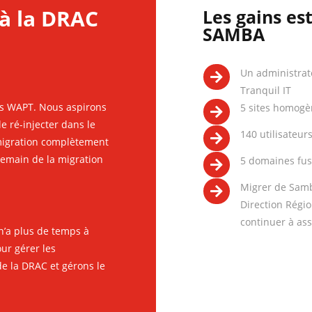
à la DRAC
Les gains est
SAMBA
Un administrat

Tranquil IT
ons WAPT. Nous aspirons
5 sites homogè

le ré-injecter dans le
140 utilisateur

migration complètement
ndemain de la migration
5 domaines fu

Migrer de Samb

Direction Régio
continuer à ass
 n’a plus de temps à
ur gérer les
e la DRAC et gérons le