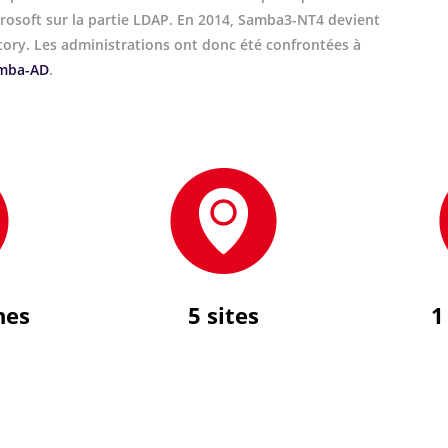
crosoft sur la partie LDAP. En 2014, Samba3-NT4 devient
tory. Les administrations ont donc été confrontées à
mba-AD
.
nes
5 sites
1