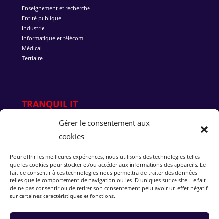
Enseignement et recherche
Entité publique
Industrie
Informatique et télécom
Médical
Tertiaire
TRANQUIL IT
Gérer le consentement aux
Qui sommes-nous ?
cookies
Pourquoi Tranquil IT
L’équipe
Nous rejoindre
Pour offrir les meilleures expériences, nous utilisons des technologies telles
que les cookies pour stocker et/ou accéder aux informations des appareils. Le
Succès client
fait de consentir à ces technologies nous permettra de traiter des données
Blog
telles que le comportement de navigation ou les ID uniques sur ce site. Le fait
Rejoindre notre Discord
de ne pas consentir ou de retirer son consentement peut avoir un effet négatif
sur certaines caractéristiques et fonctions.
ESSAYEZ WAPT